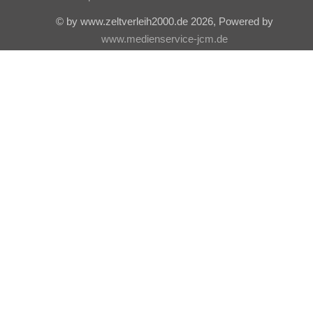
© by www.zeltverleih2000.de 2026, Powered by
www.medienservice-jcm.de