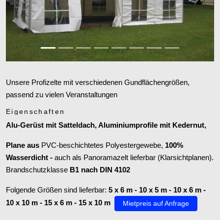
Zurück
Weiter
Unsere Profizelte mit verschiedenen Gundflächengrößen,
passend zu vielen Veranstaltungen
Eigenschaften
Alu-Gerüst mit Satteldach, Aluminiumprofile mit Kedernut,
Plane aus
PVC
-beschichtetes Polyestergewebe,
100%
Wasserdicht -
auch als Panoramazelt lieferbar (Klarsichtplanen).
Brandschutzklasse
B1 nach DIN 4102
Folgende Größen sind lieferbar:
5 x 6 m - 10 x 5 m - 10 x 6 m -
10 x 10 m - 15 x 6 m - 15 x 10 m
Mietpreis auf Anfrage