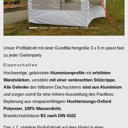
Zurück
Weiter
Unser Profifaltzelt mit einer Gundflächengröße 3 x 6 m passt fast
zu jeder Gartenparty
Eigenschaften
Hochwertige, gebürstete
Aluminiumprofile
mit
erhöhten
Wandstärken
, verstärkt
mit einer senkrechten Stützrippe.
Alle Gelenke
des faltbaren Dachsystems
sind aus Aluminium
und sorgen somit für eine höhere Aussteifung des Pavillons.
Beplanung aus strapazierfähigem
Hochleistungs-Oxford
Polyester, 100% Wasserdicht.
Brandschutzklasse
B1 nach DIN 4102
Das z.Z. stabilste Profi-Faltzelt auf dem Markt in einer